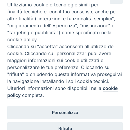
Utilizziamo cookie o tecnologie simili per
finalità tecniche e, con il tuo consenso, anche per
ORARI DI SEGRETERIA
altre finalità ("interazioni e funzionalità semplici",
Dal lunedì al venerdì: 15:30 - 19:00
"miglioramento dell'esperienza", "misurazione" e
"targeting e pubblicità") come specificato nella
cookie policy.
DOVE SIAMO
Cliccando su "accetta" acconsenti all'utilizzo dei
Via Duomo, 107
cookie. Cliccando su "personalizza" puoi avere
74123 Taranto (TA)
maggiori informazioni sui cookie utilizzati e
personalizzare le tue preferenze. Cliccando su
"rifiuta" o chiudendo questa informativa proseguirai
la navigazione installando i soli cookie tecnici.
SEGUICI SU
Ulteriori informazioni sono disponibili nella
cookie
policy
completa.
Personalizza
Rifiuta