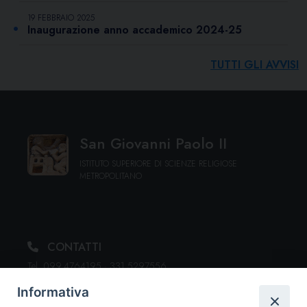
19 FEBBRAIO 2025
Inaugurazione anno accademico 2024-25
TUTTI GLI AVVISI
San Giovanni Paolo II
ISTITUTO SUPERIORE DI SCIENZE RELIGIOSE
METROPOLITANO
CONTATTI
Tel. 099.4764195 · 331.5297556
segreteria@issrgiovannipaoloii.it
Informativa