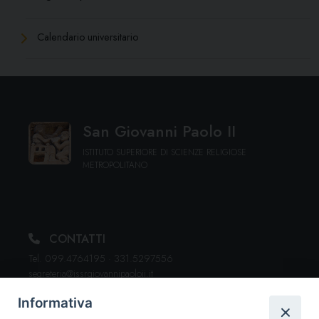
Calendario universitario
San Giovanni Paolo II
ISTITUTO SUPERIORE DI SCIENZE RELIGIOSE
METROPOLITANO
CONTATTI
Tel. 099.4764195 · 331.5297556
segreteria@issrgiovannipaoloii.it
Informativa