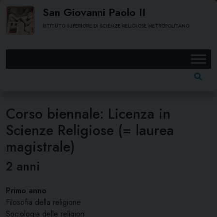
Skip
San Giovanni Paolo II
to
ISTITUTO SUPERIORE DI SCIENZE RELIGIOSE METROPOLITANO
content
Ricerc
per:
Corso biennale: Licenza in
Scienze Religiose (= laurea
magistrale)
2 anni
Primo anno
Filosofia della religione
Sociologia delle religioni