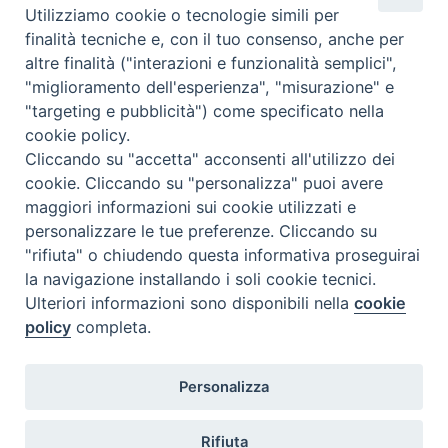
Utilizziamo cookie o tecnologie simili per
ORARI DI SEGRETERIA
finalità tecniche e, con il tuo consenso, anche per
Dal lunedì al venerdì: 15:30 - 19:00
altre finalità ("interazioni e funzionalità semplici",
"miglioramento dell'esperienza", "misurazione" e
"targeting e pubblicità") come specificato nella
DOVE SIAMO
cookie policy.
Via Duomo, 107
Cliccando su "accetta" acconsenti all'utilizzo dei
74123 Taranto (TA)
cookie. Cliccando su "personalizza" puoi avere
maggiori informazioni sui cookie utilizzati e
personalizzare le tue preferenze. Cliccando su
"rifiuta" o chiudendo questa informativa proseguirai
SEGUICI SU
la navigazione installando i soli cookie tecnici.
Ulteriori informazioni sono disponibili nella
cookie
policy
completa.
Personalizza
Rifiuta