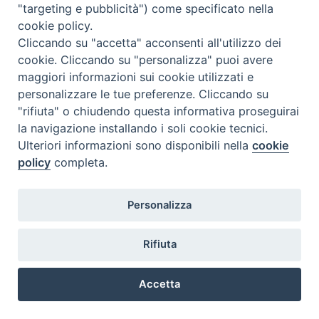
"targeting e pubblicità") come specificato nella
insufficiente (inferiore a 18/30), tutta la prova (discussione
cookie policy.
della dissertazione e esame orale) va interamente ripetuta in
Cliccando su "accetta" acconsenti all'utilizzo dei
altra sessione ordinaria di esame finale.
cookie. Cliccando su "personalizza" puoi avere
13. La valutazione finale viene espressa in 110/110. Si
maggiori informazioni sui cookie utilizzati e
considera conseguito il grado accademico solo con la
personalizzare le tue preferenze. Cliccando su
valutazione minima di 66/110.
"rifiuta" o chiudendo questa informativa proseguirai
la navigazione installando i soli cookie tecnici.
14. In casi di prova particolarmente brillante, al voto massimo
Ulteriori informazioni sono disponibili nella
cookie
di 110/110, la Commissione può aggiungere la
lode.
policy
completa.
Art. 22 – Modalità delle prove conclusive per il
conseguimento della
Laurea Magistrale in Scienze
Personalizza
Religiose
(Licenza in Scienze Religiose)
1. Per conseguire il grado accademico di Laurea Magistrale in
Rifiuta
Scienze Religiose è richiesta, a conclusione del curriculum
quinquennale previsto dagli Statuti, la difesa in pubblica
Accetta
seduta di una tesi scritta, elaborata sotto la guida di un
Preferenze Cookie
Docente dell’Istituto.