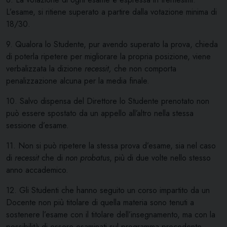
L’esame, si ritiene superato a partire dalla votazione minima di
18/30.
9. Qualora lo Studente, pur avendo superato la prova, chieda
di poterla ripetere per migliorare la propria posizione, viene
verbalizzata la dizione
recessit,
che non comporta
penalizzazione alcuna per la media finale.
10. Salvo dispensa del Direttore lo Studente prenotato non
può essere spostato da un appello all’altro nella stessa
sessione d’esame.
11. Non si può ripetere la stessa prova d’esame, sia nel caso
di
recessit
che di
non
probatus
, più di due volte nello stesso
anno accademico.
12. Gli Studenti che hanno seguito un corso impartito da un
Docente non più titolare di quella materia sono tenuti a
sostenere l’esame con il titolare dell’insegnamento, ma con la
possibilità di essere esaminati sul programma precedente,