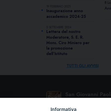
8 Lu
19 FEBBRAIO 2025
Avvi
Inaugurazione anno
accademico 2024-25
5 SETTEMBRE 2024
Lettera del nostro
Moderatore, S. E. R.
Mons. Ciro Miniero per
la promozione
dell’Istituto
TUTTI GLI AVVISI
San Giovanni Paolo
ISTITUTO SUPERIORE DI SCIENZE 
Informativa