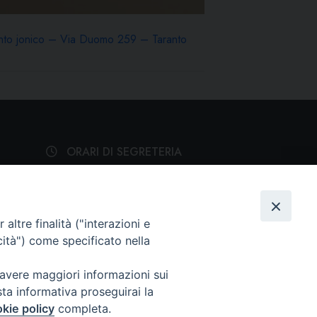
ento jonico – Via Duomo 259 – Taranto
ORARI DI SEGRETERIA
Dal lunedì al venerdì: 15:30 -
19:00
altre finalità ("interazioni e
cità") come specificato nella
SEGUICI SU
 avere maggiori informazioni sui
sta informativa proseguirai la
kie policy
completa.