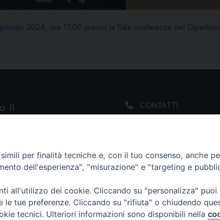
gennaio 2024, ore 17,00 presso la Sala conferenze del Dipartim
 II
CONTATTI
Tel. 099.4764195 ·
RELIGIOSE METROPOLITANO
331.5297556
segreteria@issrgiovannipaoloii.it
imili per finalità tecniche e, con il tuo consenso, anche per 
amento dell'esperienza", "misurazione" e "targeting e pubbli
DOVE SIAMO
Via Duomo, 107
i all'utilizzo dei cookie. Cliccando su "personalizza" puoi
74123 Taranto (TA)
re le tue preferenze. Cliccando su "rifiuta" o chiudendo que
okie tecnici. Ulteriori informazioni sono disponibili nella
coo