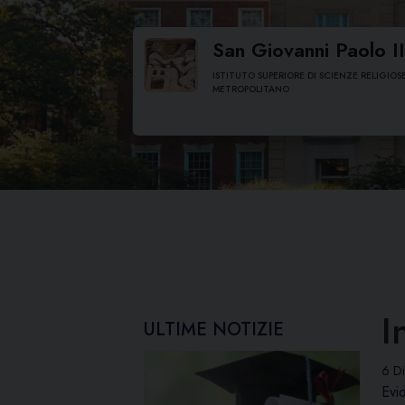
Skip
to
San Giovanni Paolo II
content
ISTITUTO SUPERIORE DI SCIENZE RELIGIOS
METROPOLITANO
I
ULTIME NOTIZIE
6 D
Evi