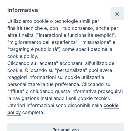
segreteria@issrgiovannipaoloii.it
Informativa
Utilizziamo cookie o tecnologie simili per
finalità tecniche e, con il tuo consenso, anche per
ORARI DI SEGRETERIA
altre finalità ("interazioni e funzionalità semplici",
Dal lunedì al venerdì: 15:30 - 19:00
"miglioramento dell'esperienza", "misurazione" e
"targeting e pubblicità") come specificato nella
cookie policy.
DOVE SIAMO
Cliccando su "accetta" acconsenti all'utilizzo dei
Via Duomo, 107
cookie. Cliccando su "personalizza" puoi avere
74123 Taranto (TA)
maggiori informazioni sui cookie utilizzati e
personalizzare le tue preferenze. Cliccando su
"rifiuta" o chiudendo questa informativa proseguirai
la navigazione installando i soli cookie tecnici.
SEGUICI SU
Ulteriori informazioni sono disponibili nella
cookie
policy
completa.
Personalizza