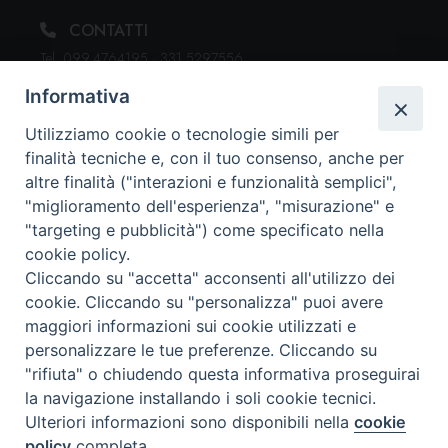
CONTATTI
Tel. 099.4764195 · 331.5297556
segreteria@issrgiovannipaoloii.it
Informativa
Utilizziamo cookie o tecnologie simili per
finalità tecniche e, con il tuo consenso, anche per
ORARI DI SEGRETERIA
altre finalità ("interazioni e funzionalità semplici",
Dal lunedì al venerdì: 15:30 - 19:00
"miglioramento dell'esperienza", "misurazione" e
"targeting e pubblicità") come specificato nella
cookie policy.
DOVE SIAMO
Cliccando su "accetta" acconsenti all'utilizzo dei
Via Duomo, 107
cookie. Cliccando su "personalizza" puoi avere
74123 Taranto (TA)
maggiori informazioni sui cookie utilizzati e
personalizzare le tue preferenze. Cliccando su
"rifiuta" o chiudendo questa informativa proseguirai
la navigazione installando i soli cookie tecnici.
SEGUICI SU
Ulteriori informazioni sono disponibili nella
cookie
policy
completa.