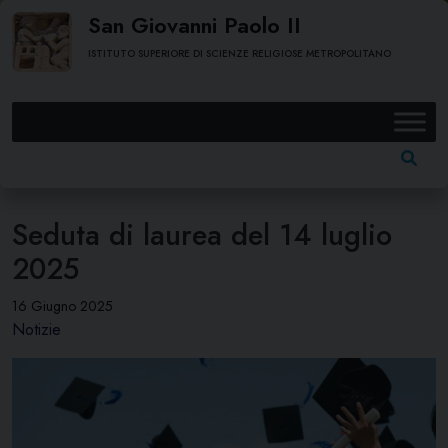
Skip
San Giovanni Paolo II
to
ISTITUTO SUPERIORE DI SCIENZE RELIGIOSE METROPOLITANO
content
Ricerc
per:
Seduta di laurea del 14 luglio
2025
16 Giugno 2025
Notizie