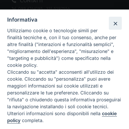
CONTATTI
Tel. 099.4764195 · 331.5297556
segreteria@issrgiovannipaoloii.it
Informativa
Utilizziamo cookie o tecnologie simili per
finalità tecniche e, con il tuo consenso, anche per
ORARI DI SEGRETERIA
altre finalità ("interazioni e funzionalità semplici",
Dal lunedì al venerdì: 15:30 - 19:00
"miglioramento dell'esperienza", "misurazione" e
"targeting e pubblicità") come specificato nella
cookie policy.
DOVE SIAMO
Cliccando su "accetta" acconsenti all'utilizzo dei
Via Duomo, 107
cookie. Cliccando su "personalizza" puoi avere
74123 Taranto (TA)
maggiori informazioni sui cookie utilizzati e
personalizzare le tue preferenze. Cliccando su
"rifiuta" o chiudendo questa informativa proseguirai
la navigazione installando i soli cookie tecnici.
SEGUICI SU
Ulteriori informazioni sono disponibili nella
cookie
policy
completa.