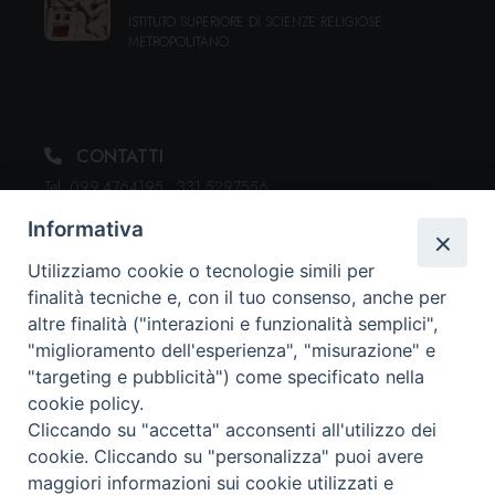
ISTITUTO SUPERIORE DI SCIENZE RELIGIOSE
METROPOLITANO
CONTATTI
Tel. 099.4764195 · 331.5297556
segreteria@issrgiovannipaoloii.it
Informativa
Utilizziamo cookie o tecnologie simili per
finalità tecniche e, con il tuo consenso, anche per
ORARI DI SEGRETERIA
altre finalità ("interazioni e funzionalità semplici",
Dal lunedì al venerdì: 15:30 - 19:00
"miglioramento dell'esperienza", "misurazione" e
"targeting e pubblicità") come specificato nella
cookie policy.
DOVE SIAMO
Cliccando su "accetta" acconsenti all'utilizzo dei
Via Duomo, 107
cookie. Cliccando su "personalizza" puoi avere
74123 Taranto (TA)
maggiori informazioni sui cookie utilizzati e