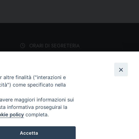
ORARI DI SEGRETERIA
Dal lunedì al venerdì: 15:30 -
19:00
altre finalità ("interazioni e
cità") come specificato nella
SEGUICI SU
 avere maggiori informazioni sui
sta informativa proseguirai la
kie policy
completa.
Accetta