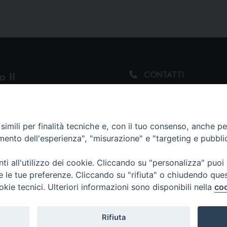
 II
CONTATTI
Tel. 099.4764195 ·
RELIGIOSE METROPOLITANO
331.5297556
segreteria@issrgiovannipaoloii.it
imili per finalità tecniche e, con il tuo consenso, anche per 
amento dell'esperienza", "misurazione" e "targeting e pubbli
DOVE SIAMO
Via Duomo, 107
i all'utilizzo dei cookie. Cliccando su "personalizza" puoi
74123 Taranto (TA)
re le tue preferenze. Cliccando su "rifiuta" o chiudendo que
okie tecnici. Ulteriori informazioni sono disponibili nella
coo
Rifiuta