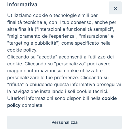
Informativa
Utilizziamo cookie o tecnologie simili per
finalità tecniche e, con il tuo consenso, anche per
ORARI DI SEGRETERIA
altre finalità ("interazioni e funzionalità semplici",
Dal lunedì al venerdì: 15:30 - 19:00
"miglioramento dell'esperienza", "misurazione" e
"targeting e pubblicità") come specificato nella
cookie policy.
DOVE SIAMO
Cliccando su "accetta" acconsenti all'utilizzo dei
Via Duomo, 107
cookie. Cliccando su "personalizza" puoi avere
74123 Taranto (TA)
maggiori informazioni sui cookie utilizzati e
personalizzare le tue preferenze. Cliccando su
"rifiuta" o chiudendo questa informativa proseguirai
la navigazione installando i soli cookie tecnici.
SEGUICI SU
Ulteriori informazioni sono disponibili nella
cookie
policy
completa.
Personalizza