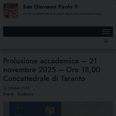
Skip
San Giovanni Paolo II
to
ISTITUTO SUPERIORE DI SCIENZE RELIGIOSE METROPOLITANO
content
Ricerc
per:
Prolusione accademica – 21
novembre 2025 – Ore 18,00
Concattedrale di Taranto
31 Ottobre 2025
Eventi
Evidenza