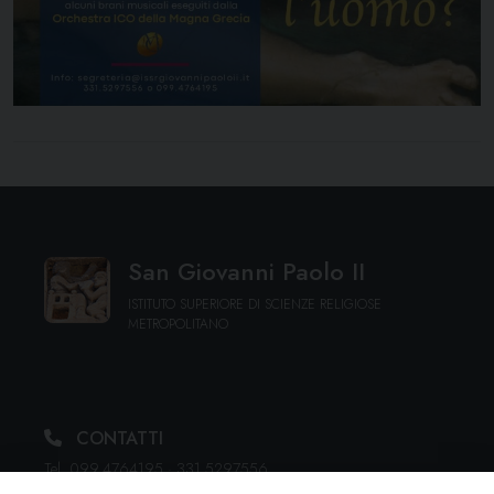
San Giovanni Paolo II
ISTITUTO SUPERIORE DI SCIENZE RELIGIOSE
METROPOLITANO
CONTATTI
Tel. 099.4764195 · 331.5297556
segreteria@issrgiovannipaoloii.it